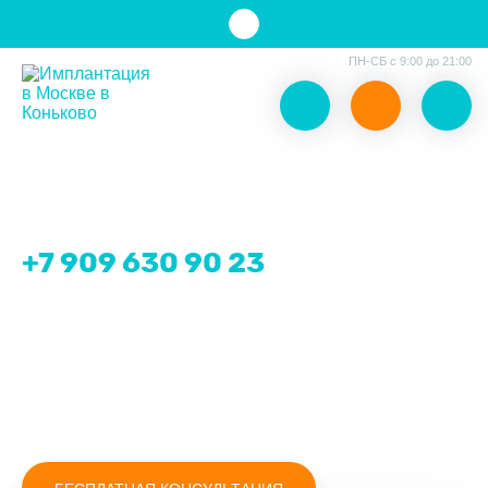
ПН-СБ с 9:00 до 21:00
Стоматологическая клиника "Доктор Лопатин",
г.Москва, ул. Академика Капицы, д. 34/121
+7 909 630 90 23
29 лет
Доступные цены
опыта
Все зубы за 3 сеанса
по системе All-on-4